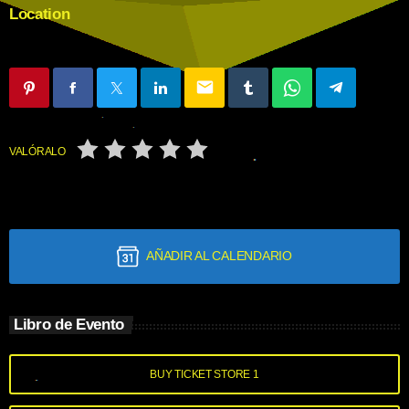
Location
email
VALÓRALO
AÑADIR AL CALENDARIO
Libro de Evento
BUY TICKET STORE 1